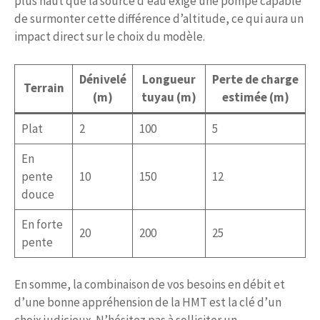
plus haut que la source d’eau exige une pompe capable
de surmonter cette différence d’altitude, ce qui aura un
impact direct sur le choix du modèle.
Dénivelé
Longueur
Perte de charge
Terrain
(m)
tuyau (m)
estimée (m)
Plat
2
100
5
En
pente
10
150
12
douce
En forte
20
200
25
pente
En somme, la combinaison de vos besoins en débit et
d’une bonne appréhension de la HMT est la clé d’un