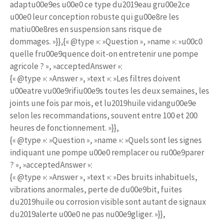
adaptu00e9es u00e0 ce type du2019eau gru00e2ce
u00e0 leur conception robuste qui gu00e8re les
matiu00e8res en suspension sans risque de
dommages. »}},{« @type »: »Question », »name »: »u00c0
quelle fru00e9quence doit-on entretenir une pompe
agricole ? », »acceptedAnswer »:
{« @type »: »Answer », »text »: »Les filtres doivent
u00eatre vu00e9rifiu00e9s toutes les deux semaines, les
joints une fois par mois, et lu2019huile vidangu00e9e
selon les recommandations, souvent entre 100 et 200
heures de fonctionnement. »}},
{« @type »: »Question », »name »: »Quels sont les signes
indiquant une pompe u00e0 remplacer ou ru00e9parer
? », »acceptedAnswer »:
{« @type »: »Answer », »text »: »Des bruits inhabituels,
vibrations anormales, perte de du00e9bit, fuites
du2019huile ou corrosion visible sont autant de signaux
du2019alerte u00e0 ne pas nu00e9gliger. »}},