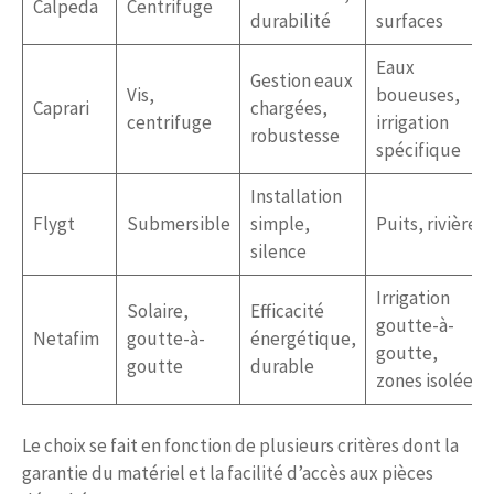
Calpeda
Centrifuge
durabilité
surfaces
Eaux
Gestion eaux
Vis,
boueuses,
Caprari
chargées,
centrifuge
irrigation
robustesse
spécifique
Installation
Flygt
Submersible
simple,
Puits, rivière
silence
Irrigation
Solaire,
Efficacité
goutte-à-
Netafim
goutte-à-
énergétique,
goutte,
goutte
durable
zones isolées
Le choix se fait en fonction de plusieurs critères dont la
garantie du matériel et la facilité d’accès aux pièces