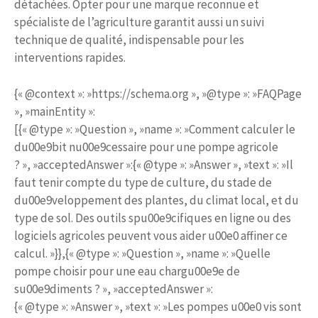
détachées. Opter pour une marque reconnue et
spécialiste de l’agriculture garantit aussi un suivi
technique de qualité, indispensable pour les
interventions rapides.
{« @context »: »https://schema.org », »@type »: »FAQPage
», »mainEntity »:
[{« @type »: »Question », »name »: »Comment calculer le
du00e9bit nu00e9cessaire pour une pompe agricole
? », »acceptedAnswer »:{« @type »: »Answer », »text »: »Il
faut tenir compte du type de culture, du stade de
du00e9veloppement des plantes, du climat local, et du
type de sol. Des outils spu00e9cifiques en ligne ou des
logiciels agricoles peuvent vous aider u00e0 affiner ce
calcul. »}},{« @type »: »Question », »name »: »Quelle
pompe choisir pour une eau chargu00e9e de
su00e9diments ? », »acceptedAnswer »:
{« @type »: »Answer », »text »: »Les pompes u00e0 vis sont