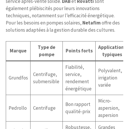
service après-vente solide.
DAB
et
Rovatti
sont
également plébiscités pour leurs innovations
techniques, notamment sur l’efficacité énergétique.
Pour les besoins en pompes solaires,
Netafim
offre des
solutions adaptées à la gestion durable des cultures.
Type de
Applications
Marque
Points forts
pompe
typiques
Fiabilité,
Polyvalent,
Centrifuge,
service,
Grundfos
irrigation
submersible
rendement
variée
énergétique
Micro-
Bon rapport
Pedrollo
Centrifuge
aspersion,
qualité-prix
aspersion
Robustesse,
Grandes