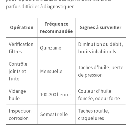
parfois difficiles à diagnostiquer.
Fréquence
Opération
Signes à surveiller
recommandée
Vérification
Diminution du débit,
Quinzaine
filtres
bruits inhabituels
Contrôle
Taches d’huile, perte
joints et
Mensuelle
de pression
fuite
Vidange
Couleur d’huile
100-200 heures
huile
foncée, odeur forte
Inspection
Taches rouille,
Semestrielle
corrosion
craquelures