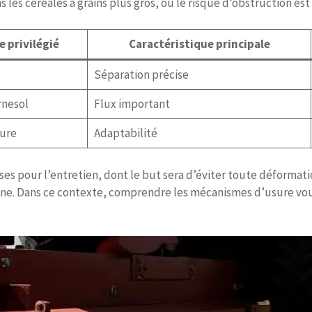
 les céréales à grains plus gros, où le risque d’obstruction est 
 privilégié
Caractéristique principale
Séparation précise
rnesol
Flux important
ure
Adaptabilité
ses pour l’entretien, dont le but sera d’éviter toute déformat
gène. Dans ce contexte, comprendre les mécanismes d’usure vo