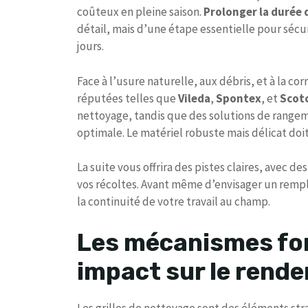
coûteux en pleine saison.
Prolonger la durée d
détail, mais d’une étape essentielle pour séc
jours.
Face à l’usure naturelle, aux débris, et à la c
réputées telles que
Vileda
,
Spontex
, et
Scot
nettoyage, tandis que des solutions de rang
optimale. Le matériel robuste mais délicat doi
La suite vous offrira des pistes claires, avec 
vos récoltes. Avant même d’envisager un rempl
la continuité de votre travail au champ.
Les mécanismes fon
impact sur le rend
Les grilles de nettoyage sont des éléments st