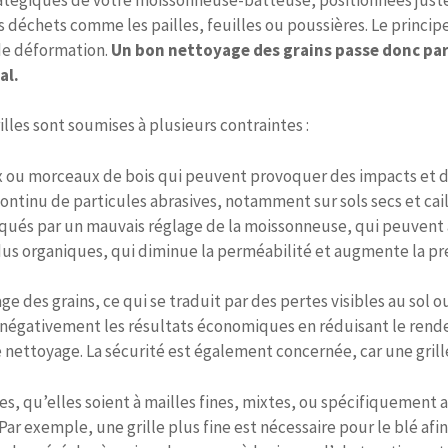
es déchets comme les pailles, feuilles ou poussières. Le princip
 de déformation.
Un bon nettoyage des grains passe donc par u
al.
illes sont soumises à plusieurs contraintes :
x ou morceaux de bois qui peuvent provoquer des impacts et de
ontinu de particules abrasives, notamment sur sols secs et cai
ués par un mauvais réglage de la moissonneuse, qui peuvent a
us organiques, qui diminue la perméabilité et augmente la press
e des grains, ce qui se traduit par des pertes visibles au so
te négativement les résultats économiques en réduisant le re
nettoyage. La sécurité est également concernée, car une grill
lles, qu’elles soient à mailles fines, mixtes, ou spécifiquement
 Par exemple, une grille plus fine est nécessaire pour le blé a