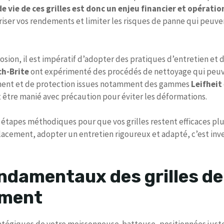
e vie de ces grilles est donc un enjeu financier et opérati
uriser vos rendements et limiter les risques de panne qui pe
orrosion, il est impératif d’adopter des pratiques d’entretien 
ch-Brite
ont expérimenté des procédés de nettoyage qui peuve
ement et de protection issues notamment des gammes
Leifheit
t être manié avec précaution pour éviter les déformations.
des étapes méthodiques pour que vos grilles restent efficaces pl
acement, adopter un entretien rigoureux et adapté, c’est inve
damentaux des grilles de 
ement
ratégiques de votre moissonneuse-batteuse, positionnées juste