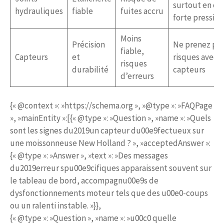
surtout en ca
hydrauliques
fiable
fuites accru
forte pression
Moins
Précision
Ne prenez pas
fiable,
Capteurs
et
risques avec l
risques
durabilité
capteurs
d’erreurs
{« @context »: »https://schema.org », »@type »: »FAQPage
», »mainEntity »:[{« @type »: »Question », »name »: »Quels
sont les signes du2019un capteur du00e9fectueux sur
une moissonneuse New Holland ? », »acceptedAnswer »:
{« @type »: »Answer », »text »: »Des messages
du2019erreur spu00e9cifiques apparaissent souvent sur
le tableau de bord, accompagnu00e9s de
dysfonctionnements moteur tels que des u00e0-coups
ou un ralenti instable. »}},
{« @type »: »Question », »name »: »u00c0 quelle