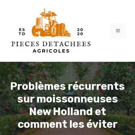
Aller
au
contenu
MENU
Problèmes récurrents
sur moissonneuses
New Holland et
comment les éviter