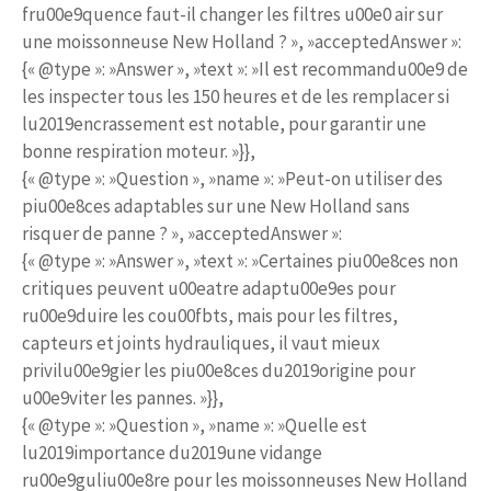
fru00e9quence faut-il changer les filtres u00e0 air sur
une moissonneuse New Holland ? », »acceptedAnswer »:
{« @type »: »Answer », »text »: »Il est recommandu00e9 de
les inspecter tous les 150 heures et de les remplacer si
lu2019encrassement est notable, pour garantir une
bonne respiration moteur. »}},
{« @type »: »Question », »name »: »Peut-on utiliser des
piu00e8ces adaptables sur une New Holland sans
risquer de panne ? », »acceptedAnswer »:
{« @type »: »Answer », »text »: »Certaines piu00e8ces non
critiques peuvent u00eatre adaptu00e9es pour
ru00e9duire les cou00fbts, mais pour les filtres,
capteurs et joints hydrauliques, il vaut mieux
privilu00e9gier les piu00e8ces du2019origine pour
u00e9viter les pannes. »}},
{« @type »: »Question », »name »: »Quelle est
lu2019importance du2019une vidange
ru00e9guliu00e8re pour les moissonneuses New Holland