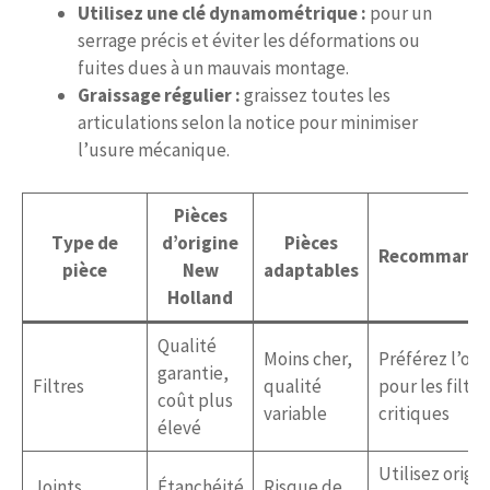
Utilisez une clé dynamométrique :
pour un
serrage précis et éviter les déformations ou
fuites dues à un mauvais montage.
Graissage régulier :
graissez toutes les
articulations selon la notice pour minimiser
l’usure mécanique.
Pièces
Type de
d’origine
Pièces
Recommanda
pièce
New
adaptables
Holland
Qualité
Moins cher,
Préférez l’ori
garantie,
Filtres
qualité
pour les filtre
coût plus
variable
critiques
élevé
Utilisez origin
Joints
Étanchéité
Risque de