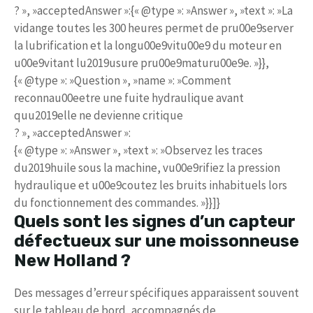
? », »acceptedAnswer »:{« @type »: »Answer », »text »: »La
vidange toutes les 300 heures permet de pru00e9server
la lubrification et la longu00e9vitu00e9 du moteur en
u00e9vitant lu2019usure pru00e9maturu00e9e. »}},
{« @type »: »Question », »name »: »Comment
reconnau00eetre une fuite hydraulique avant
quu2019elle ne devienne critique
? », »acceptedAnswer »:
{« @type »: »Answer », »text »: »Observez les traces
du2019huile sous la machine, vu00e9rifiez la pression
hydraulique et u00e9coutez les bruits inhabituels lors
du fonctionnement des commandes. »}}]}
Quels sont les signes d’un capteur
défectueux sur une moissonneuse
New Holland ?
Des messages d’erreur spécifiques apparaissent souvent
sur le tableau de bord, accompagnés de