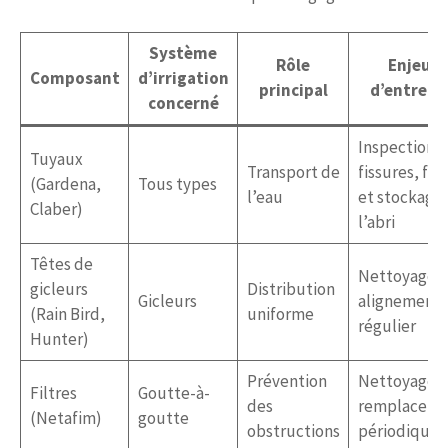
Système
Rôle
Enjeux
Composant
d’irrigation
principal
d’entreti
concerné
Inspection 
Tuyaux
Transport de
fissures, fui
(Gardena,
Tous types
l’eau
et stockage 
Claber)
l’abri
Têtes de
Nettoyage e
gicleurs
Distribution
Gicleurs
alignement
(Rain Bird,
uniforme
régulier
Hunter)
Prévention
Nettoyage e
Filtres
Goutte-à-
des
remplaceme
(Netafim)
goutte
obstructions
périodique