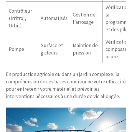
Vérification
Contrôleur
Gestion de
la
(Irritrol,
Automatisés
l’arrosage
programmat
Orbit)
et des piles
Vérification
Surface et
Maintien de
Pompe
composants
gicleurs
pression
usure
En production agricole ou dans un jardin complexe, la
compréhension de ces bases conditionne votre efficacité
pour entretenir votre matériel et prévoir les
interventions nécessaires à une durée de vie allongée.