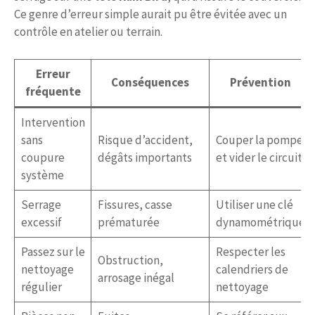
Ce genre d’erreur simple aurait pu être évitée avec un
contrôle en atelier ou terrain.
Erreur
Conséquences
Prévention
fréquente
Intervention
sans
Risque d’accident,
Couper la pompe
coupure
dégâts importants
et vider le circuit
système
Serrage
Fissures, casse
Utiliser une clé
excessif
prématurée
dynamométrique
Passez sur le
Respecter les
Obstruction,
nettoyage
calendriers de
arrosage inégal
régulier
nettoyage