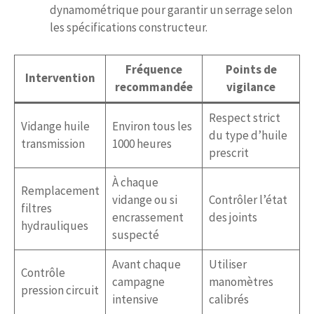
dynamométrique pour garantir un serrage selon
les spécifications constructeur.
Fréquence
Points de
Intervention
recommandée
vigilance
Respect strict
Vidange huile
Environ tous les
du type d’huile
transmission
1000 heures
prescrit
À chaque
Remplacement
vidange ou si
Contrôler l’état
filtres
encrassement
des joints
hydrauliques
suspecté
Avant chaque
Utiliser
Contrôle
campagne
manomètres
pression circuit
intensive
calibrés