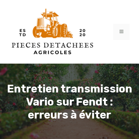
Aller
au
contenu
MENU
Entretien transmission
Vario sur Fendt :
erreurs à éviter