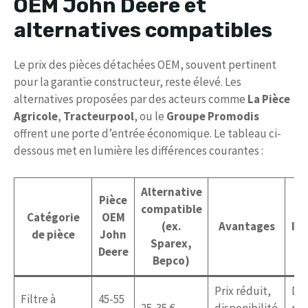
OEM John Deere et
alternatives compatibles
Le prix des pièces détachées OEM, souvent pertinent
pour la garantie constructeur, reste élevé. Les
alternatives proposées par des acteurs comme
La Pièce
Agricole
,
Tracteurpool
, ou le
Groupe Promodis
offrent une porte d’entrée économique. Le tableau ci-
dessous met en lumière les différences courantes :
Alternative
Pièce
compatible
Catégorie
OEM
(ex.
Avantages
In
de pièce
John
Sparex,
Deere
Bepco)
Prix réduit,
Dur
Filtre à
45-55
25-35 €
disponibilité
par