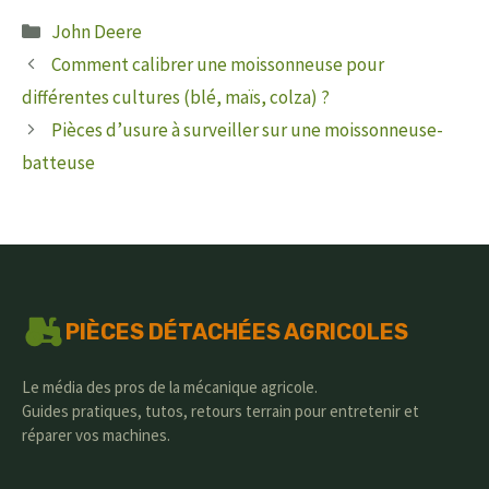
Catégories
John Deere
Comment calibrer une moissonneuse pour
différentes cultures (blé, maïs, colza) ?
Pièces d’usure à surveiller sur une moissonneuse-
batteuse
PIÈCES DÉTACHÉES AGRICOLES
Le média des pros de la mécanique agricole.
Guides pratiques, tutos, retours terrain pour entretenir et
réparer vos machines.