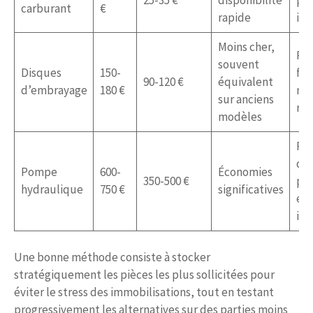
carburant
€
rapide
inf
Moins cher,
Pe
souvent
Disques
150-
flu
90-120 €
équivalent
d’embrayage
180 €
ma
sur anciens
réc
modèles
Ris
de 
Pompe
600-
Économies
350-500 €
pr
hydraulique
750 €
significatives
en 
int
Une bonne méthode consiste à stocker
stratégiquement les pièces les plus sollicitées pour
éviter le stress des immobilisations, tout en testant
progressivement les alternatives sur des parties moins